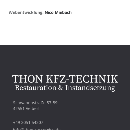
Webentwicklung:
Nico Miebach
Schwanenstraße 57-59
42551 Velbert
+49 2051 54207
info@thon-carservice.de